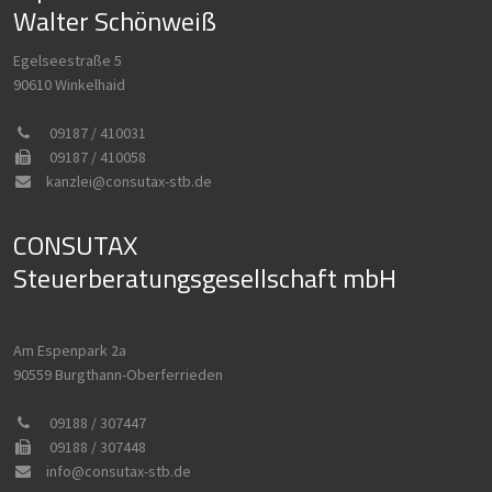
Walter Schönweiß
Egelseestraße 5
90610 Winkelhaid
09187 / 410031
09187 / 410058
kanzlei@consutax-stb.de
CONSUTAX
Steuerberatungs­gesellschaft mbH
Am Espenpark 2a
90559 Burgthann-Oberferrieden
09188 / 307447
09188 / 307448
info@consutax-stb.de